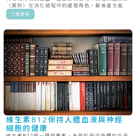
（澱粉）在消化過程中的處理角色，最後產生能
量。.....
了解更多
維生素B12保持人體血液與神經
細胞的健康
維生素B12是一種營養素，有助於保持身體的血液