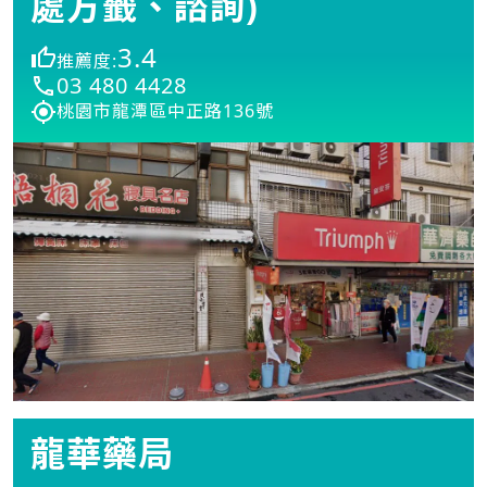
處方籤、諮詢)
3.4
推薦度:
03 480 4428
桃園市龍潭區中正路136號
龍華藥局