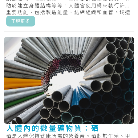
助於建立身體結構等等。人體會使用銅來執行許多
重要功能，包括製造能量、結締組織和血管。銅還
有助.....
了解更多
人體內的微量礦物質：硒
硒是人體保持健康所需的營養素。硒對於生殖、甲