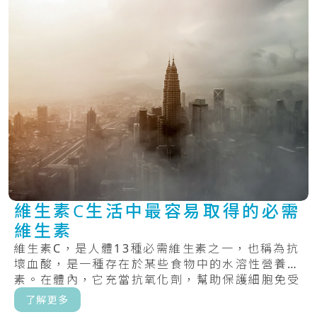
維生素C生活中最容易取得的必需
維生素
維生素C，是人體13種必需維生素之一，也稱為抗
壞血酸，是一種存在於某些食物中的水溶性營養
素。在體內，它充當抗氧化劑，幫助保護細胞免受
自由.....
了解更多