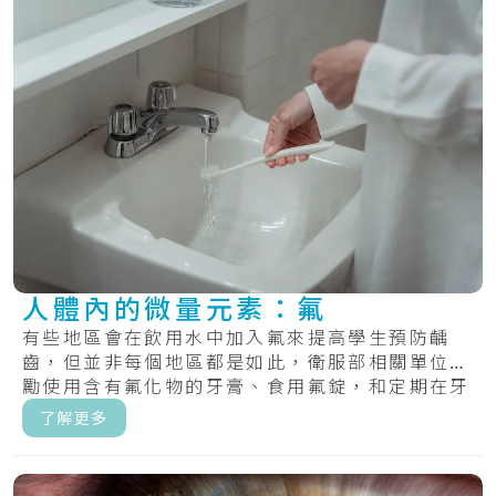
人體內的微量元素：氟
有些地區會在飲用水中加入氟來提高學生預防齲
齒，但並非每個地區都是如此，衛服部相關單位鼓
勵使用含有氟化物的牙膏、食用氟錠，和定期在牙
齒上塗.....
了解更多