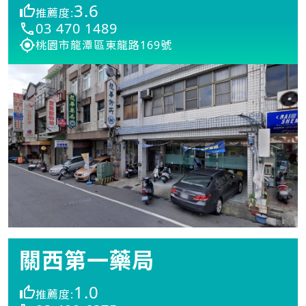
3.6
推薦度:
03 470 1489
桃園市龍潭區東龍路169號
關西第一藥局
1.0
推薦度: