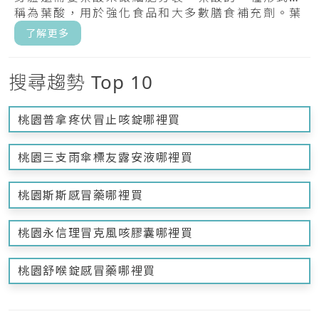
稱為葉酸，用於強化食品和大多數膳食補充劑。葉
酸，.....
了解更多
搜尋趨勢 Top 10
桃園普拿疼伏冒止咳錠哪裡買
桃園三支雨傘標友露安液哪裡買
桃園斯斯感冒藥哪裡買
桃園永信理冒克風咳膠囊哪裡買
桃園舒喉錠感冒藥哪裡買