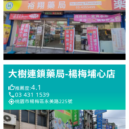
大樹連鎖藥局-楊梅埔心店
4.1
推薦度:
03 431 1539
桃園市楊梅區永美路225號