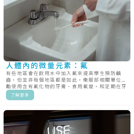
人體內的微量元素：氟
有些地區會在飲用水中加入氟來提高學生預防齲
齒，但並非每個地區都是如此，衛服部相關單位鼓
勵使用含有氟化物的牙膏、食用氟錠，和定期在牙
齒上塗.....
了解更多