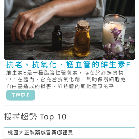
抗老、抗氧化、護血管的維生素E
維生素E是一種脂溶性營養素，存在於許多食物
中。在體內，它充當抗氧化劑，幫助保護細胞免受
自由基造成的損害，維持體內氧化還原的平
衡。.....
了解更多
搜尋趨勢 Top 10
桃園大正製藥感冒藥哪裡買