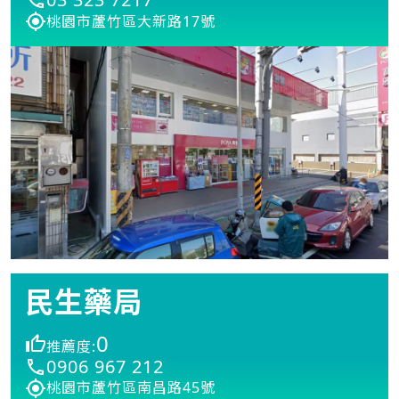
桃園市蘆竹區大新路17號
民生藥局
0
推薦度:
0906 967 212
桃園市蘆竹區南昌路45號