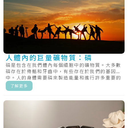
人體內的巨量礦物質：磷
磷是包含在我們體內每個細胞中的礦物質。大多數
磷存在於骨骼和牙齒中，有些存在於我們的基因
中。人的身體需要磷來製造能量和進行許多重要的
化學過.....
了解更多