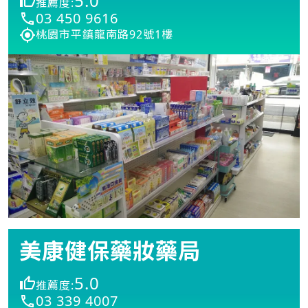
5.0
推薦度:
03 450 9616
桃園市平鎮龍南路92號1樓
美康健保藥妝藥局
5.0
推薦度:
03 339 4007