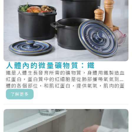
人體內的微量礦物質：鐵
鐵是人體生長發育所需的礦物質，身體用鐵製造血
紅蛋白，蛋白質中的紅細胞是從肺部攜帶氧氣到身
體的各個部位，和肌紅蛋白，提供氧氣，肌肉的蛋
白質.....
了解更多