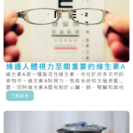
維護人體視力至關重要的維生素A
維生素A是一種脂溶性維生素，存在於許多天然的
食物中。維生素A對視力、免疫系統和生殖很重
要，同時維生素A還有助於心臟、肺、腎臟和其他
器官正.....
了解更多