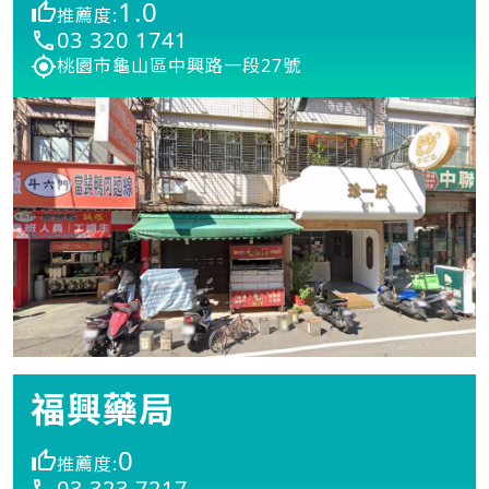
1.0
推薦度:
03 320 1741
桃園市龜山區中興路一段27號
福興藥局
0
推薦度:
03 323 7217