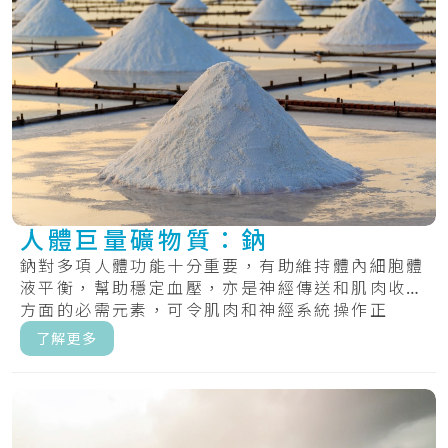
人體巨量礦物質：鈉
鈉對多項人體功能十分重要，有助維持體內細胞體
液平衡，幫助穩定血壓，亦是神經傳送和肌肉收縮
方面的必需元素，可令肌肉和神經系統操作正
常。.....
了解更多