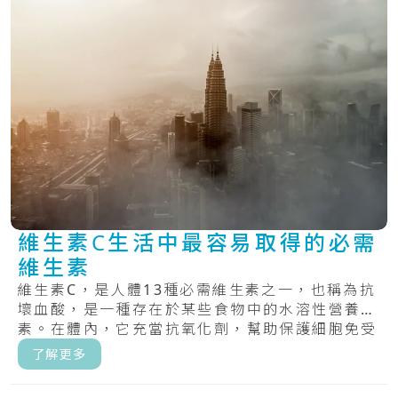
維生素C生活中最容易取得的必需
維生素
維生素C，是人體13種必需維生素之一，也稱為抗
壞血酸，是一種存在於某些食物中的水溶性營養
素。在體內，它充當抗氧化劑，幫助保護細胞免受
自由.....
了解更多