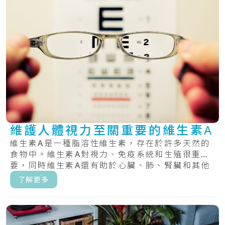
維護人體視力至關重要的維生素A
維生素A是一種脂溶性維生素，存在於許多天然的
食物中。維生素A對視力、免疫系統和生殖很重
要，同時維生素A還有助於心臟、肺、腎臟和其他
器官正.....
了解更多