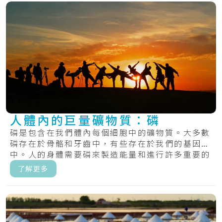
人體內的巨量礦物質：磷
磷是包含在我們體內每個細胞中的礦物質。大多數
磷存在於骨骼和牙齒中，有些存在於我們的基因
中。人的身體需要磷來製造能量和進行許多重要的
化學過.....
了解更多