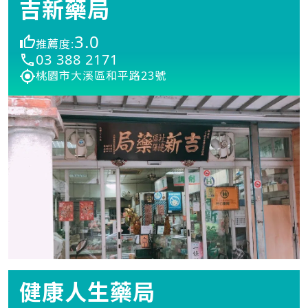
吉新藥局
3.0
推薦度:
03 388 2171
桃園市大溪區和平路23號
健康人生藥局