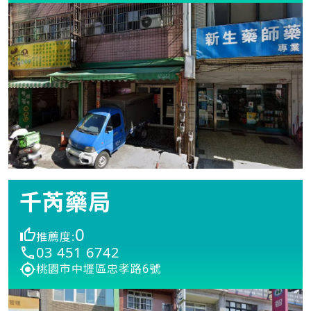
千芮藥局
0
推薦度:
03 451 6742
桃園市中壢區忠孝路6號