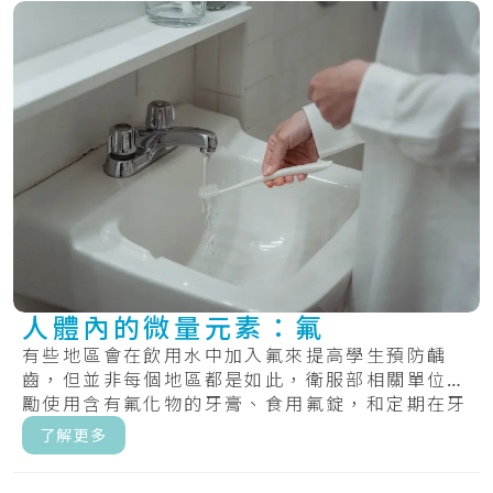
人體內的微量元素：氟
有些地區會在飲用水中加入氟來提高學生預防齲
齒，但並非每個地區都是如此，衛服部相關單位鼓
勵使用含有氟化物的牙膏、食用氟錠，和定期在牙
齒上塗.....
了解更多