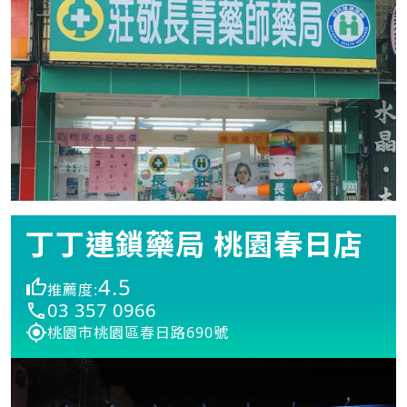
丁丁連鎖藥局 桃園春日店
4.5
推薦度:
03 357 0966
桃園市桃園區春日路690號