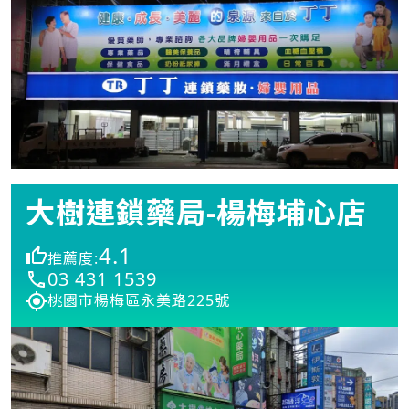
大樹連鎖藥局-楊梅埔心店
4.1
推薦度:
03 431 1539
桃園市楊梅區永美路225號