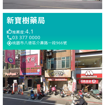
新寶樹藥局
4.1
推薦度:
03 377 0000
桃園市八德區介壽路一段966號