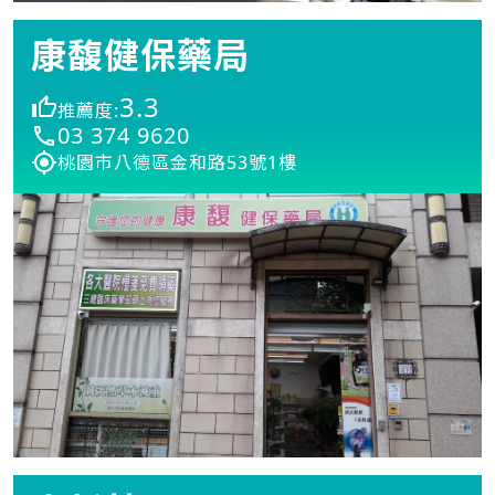
康馥健保藥局
3.3
推薦度:
03 374 9620
桃園市八德區金和路53號1樓